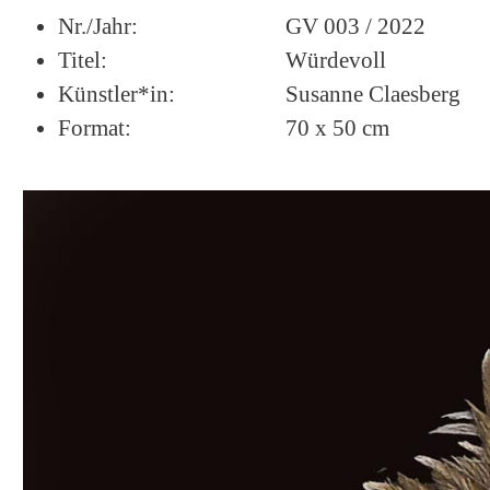
Nr./Jahr:
GV 003 / 2022
Titel:
Würdevoll
Künstler*in:
Susanne Claesberg
Format:
70 x 50 cm